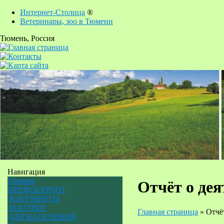
Интернет-Столица
®
Ветеринары, зоо в Тюмени
Тюмень
, Россия
Навигация
Главная
Отчёт о дея
ПРЕЙСКУРАНТ
ДОКУМЕНТЫ
ЗАКУПКИ
Главная страница
»
Отчёт
ДЛЯ НАСЕЛЕНИЯ