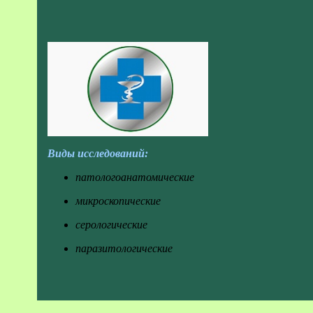
Виды исследований:
патологоанатомические
микроскопические
серологические
паразитологические