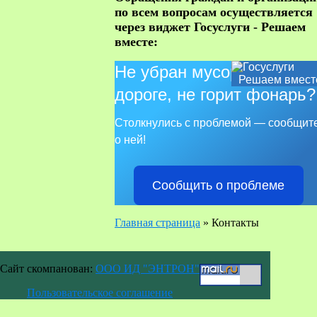
по всем вопросам осуществляется
через виджет Госуслуги - Решаем
вместе:
Не убран мусор, яма на
Решаем вмест
дороге, не горит фонарь?
Столкнулись с проблемой — сообщит
о ней!
Сообщить о проблеме
Главная страница
»
Контакты
Сайт скомпанован:
ООО ИД "ЭНТРОН"
Пользовательское соглашение