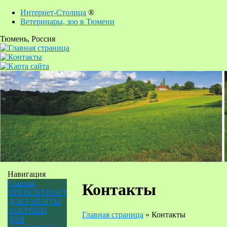
Интернет-Столица
®
Ветеринары, зоо в Тюмени
Тюмень
, Россия
Навигация
Главная
Контакты
ПРЕЙСКУРАНТ
ДОКУМЕНТЫ
ЗАКУПКИ
Главная страница
»
Контакты
ДЛЯ