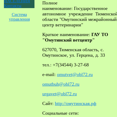
НАСЕЛЕНИЯ
Полное
Контакты
наименование: Государственное
автономное учреждение Тюменско
Система
области "Омутинский межрайонный
управления
центр ветеринарии"
Краткое наименование:
ГАУ ТО
"Омутинский ветцентр"
627070, Тюменская область, с.
Омутинское, ул. Герцена, д. 33
тел.: +7(34544) 3-27-68
e-mail:
omutvet@obl72.ru
omutbuh@obl72.ru
urgavet@obl72.ru
Сайт:
http://омутинская.рф
Социальные сети: