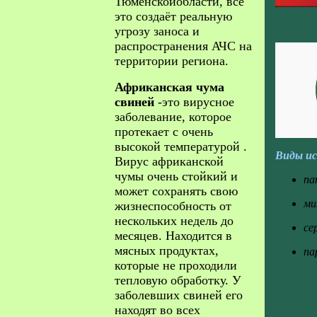
Тюменскойобласти, всё
это создаёт реальную
угрозу заноса и
распространения АЧС на
территории региона.
Африканская чума
свиней
-это вирусное
заболевание, которое
протекает с очень
высокой температурой .
Виды ис
Вирус африканской
чумы очень стойкий и
па
может сохранять свою
ми
жизнеспособность от
нескольких недель до
се
месяцев. Находится в
мясных продуктах,
па
которые не проходили
тепловую обработку. У
заболевших свиней его
находят во всех